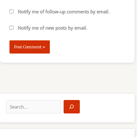
Notify me of follow-up comments by email.
Notify me of new posts by email.
S
e
a
r
c