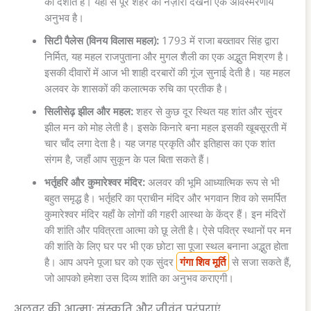
को दर्शाते हैं। यहाँ से पूरे शहर का नज़ारा देखना एक अविस्मरणीय
अनुभव है।
सिटी पैलेस (विनय विलास महल):
1793 में राजा बख्तावर सिंह द्वारा
निर्मित, यह महल राजपुताना और मुगल शैली का एक अद्भुत मिश्रण है।
इसकी दीवारों में आज भी शाही दरबारों की गूंज सुनाई देती है। यह महल
अलवर के शासकों की कलात्मक रुचि का प्रतीक है।
सिलीसेढ़ झील और महल:
शहर से कुछ दूर स्थित यह शांत और सुंदर
झील मन को मोह लेती है। इसके किनारे बना महल इसकी खूबसूरती में
चार चाँद लगा देता है। यह जगह प्रकृति और इतिहास का एक शांत
संगम है, जहाँ आप सुकून के पल बिता सकते हैं।
भर्तृहरि और कुमारेश्वर मंदिर:
अलवर की भूमि आध्यात्मिक रूप से भी
बहुत समृद्ध है। भर्तृहरि का प्राचीन मंदिर और भगवान शिव को समर्पित
कुमारेश्वर मंदिर यहाँ के लोगों की गहरी आस्था के केंद्र हैं। इन मंदिरों
की शांति और पवित्रता आत्मा को छू लेती है। ऐसे पवित्र स्थानों पर मन
की शांति के लिए घर पर भी एक छोटा सा पूजा स्थल बनाना अद्भुत होता
है। आप अपने पूजा घर को एक सुंदर
गंगा शिव मूर्ति
से सजा सकते हैं,
जो आपको हमेशा उस दिव्य शांति का अनुभव कराएगी।
अलवर की आत्मा: संस्कृति और जीवंत परंपराएं