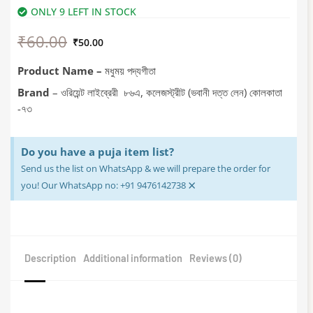
ONLY 9 LEFT IN STOCK
Original
Current
₹
60.00
price
price
₹
50.00
was:
is:
₹60.00.
₹50.00.
Product Name –
মধুময় পদ্যগীতা
Brand
– ওরিয়েন্ট লাইব্রেরী ৮৬এ, কলেজস্ট্রীট (ভবানী দত্ত লেন) কোলকাতা
-৭৩
Do you have a puja item list?
Send us the list on WhatsApp & we will prepare the order for
×
you! Our WhatsApp no: +91 9476142738
Description
Additional information
Reviews (0)