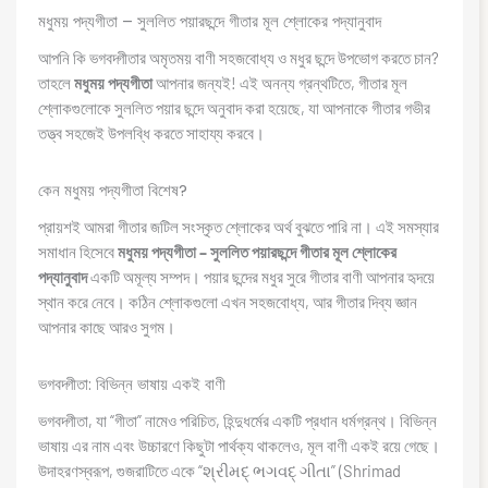
মধুময় পদ্যগীতা – সুললিত পয়ারছন্দে গীতার মূল শ্লোকের পদ্যানুবাদ
আপনি কি ভগবদ্গীতার অমৃতময় বাণী সহজবোধ্য ও মধুর ছন্দে উপভোগ করতে চান?
তাহলে
মধুময় পদ্যগীতা
আপনার জন্যই! এই অনন্য গ্রন্থটিতে, গীতার মূল
শ্লোকগুলোকে সুললিত পয়ার ছন্দে অনুবাদ করা হয়েছে, যা আপনাকে গীতার গভীর
তত্ত্ব সহজেই উপলব্ধি করতে সাহায্য করবে।
কেন মধুময় পদ্যগীতা বিশেষ?
প্রায়শই আমরা গীতার জটিল সংস্কৃত শ্লোকের অর্থ বুঝতে পারি না। এই সমস্যার
সমাধান হিসেবে
মধুময় পদ্যগীতা – সুললিত পয়ারছন্দে গীতার মূল শ্লোকের
পদ্যানুবাদ
একটি অমূল্য সম্পদ। পয়ার ছন্দের মধুর সুরে গীতার বাণী আপনার হৃদয়ে
স্থান করে নেবে। কঠিন শ্লোকগুলো এখন সহজবোধ্য, আর গীতার দিব্য জ্ঞান
আপনার কাছে আরও সুগম।
ভগবদ্গীতা: বিভিন্ন ভাষায় একই বাণী
ভগবদ্গীতা, যা “গীতা” নামেও পরিচিত, হিন্দুধর্মের একটি প্রধান ধর্মগ্রন্থ। বিভিন্ন
ভাষায় এর নাম এবং উচ্চারণে কিছুটা পার্থক্য থাকলেও, মূল বাণী একই রয়ে গেছে।
উদাহরণস্বরূপ, গুজরাটিতে একে “શ્રીમદ્ ભગવદ્ ગીતા” (Shrimad