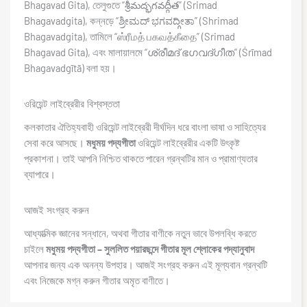
Bhagavad Gita), তেলুগুতে “శ్రీమద్భగవద్గీత” (Srimad
Bhagavadgita), কন্নড়ে “ಶ್ರೀಮದ್ ಭಗವದ್ಗೀತಾ” (Shrimad
Bhagavadgita), তামিলে “ஸ்ரீமத் பகவத்கீதை” (Srimad
Bhagavad Gita), এবং মালায়ালমে “ശ്രീമദ് ഭഗവദ്ഗീത” (Śrīmad
Bhagavadgītā) বলা হয়।
ওরিয়েন্ট লাইব্রেরীর বিশ্বস্ততা
কলকাতার ঐতিহ্যবাহী ওরিয়েন্ট লাইব্রেরী দীর্ঘদিন ধরে বাংলা ভাষা ও সাহিত্যের
সেবা করে আসছে।
মধুময় পদ্যগীতা
ওরিয়েন্ট লাইব্রেরীর একটি উৎকৃষ্ট
প্রকাশনা। তাই আপনি নিশ্চিত থাকতে পারেন গ্রন্থটির মান ও প্রামাণ্যতার
ব্যাপারে।
আজই সংগ্রহ করুন
আধ্যাত্মিক জ্ঞানের সন্ধানে, অথবা গীতার বাণীকে নতুন ভাবে উপলব্ধি করতে
চাইলে
মধুময় পদ্যগীতা – সুললিত পয়ারছন্দে গীতার মূল শ্লোকের পদ্যানুবাদ
আপনার জন্য এক অনন্য উপহার। আজই সংগ্রহ করুন এই মূল্যবান গ্রন্থটি
এবং নিজেকে মগ্ন করুন গীতার অমৃত বাণীতে।