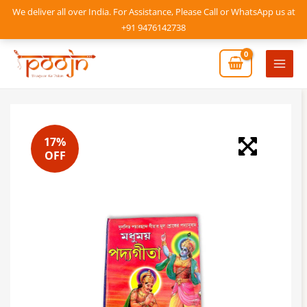
Skip
We deliver all over India. For Assistance, Please Call or WhatsApp us at
to
+91 9476142738
content
Mai
Men
17%
OFF